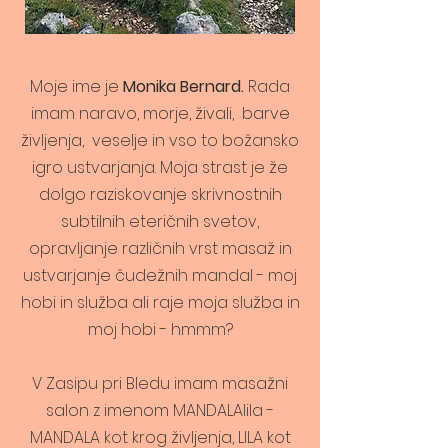
Moje ime je
Monika Bernard.
Rada
imam naravo, morje, živali, barve
življenja, veselje in vso to božansko
igro ustvarjanja. Moja strast je že
dolgo raziskovanje skrivnostnih
subtilnih eteričnih svetov,
opravljanje različnih vrst masaž in
ustvarjanje čudežnih mandal - moj
hobi in služba ali raje moja služba in
moj hobi - hmmm?
V Zasipu pri Bledu imam masažni
salon z imenom MANDALAlila -
MANDALA kot krog življenja, LILA kot