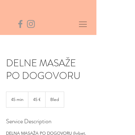
DELNE MASAŽE
PO DOGOVORU
45
€
45 min
4
45 €
Bled
5
m
i
Service Description
n
DELNA MASAŽA PO DOGOVORU (hrbet,