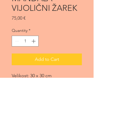
VIJOLIČNI ŽAREK
Price
75,00 €
Quantity
*
Add to Cart
Velikost: 30 x 30 cm
Tehnika: akvarel, magična
svetleča
Povezana je z višjim srčnim
centrom. Predstavlja
transformacijo in transmutacijo.
Poskrbi za svobodo, pravičnost,